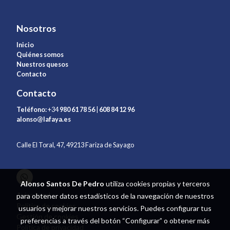
Nosotros
Inicio
Quiénes somos
Nuestros quesos
Contacto
Contacto
Teléfono:
+34
980 61 78 56
|
608 84 12 96
alonso@lafaya.es
Calle El Toral, 47, 49213 Fariza de Sayago
Alonso Santos De Pedro
utiliza cookies propias y terceros
Aviso legal
para obtener datos estadísticos de la navegación de nuestros
Política de cookies
usuarios y mejorar nuestros servicios. Puedes configurar tus
Gestión de cookies
preferencias a través del botón “Configurar” o obtener más
Política de privacidad