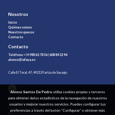
Nosotros
Inicio
Quiénes somos
Nuestros quesos
Contacto
Contacto
Teléfono:
+34
980 61 78 56
|
608 84 12 96
alonso@lafaya.es
Calle El Toral, 47, 49213 Fariza de Sayago
Alonso Santos De Pedro
utiliza cookies propias y terceros
Aviso legal
para obtener datos estadísticos de la navegación de nuestros
Política de cookies
usuarios y mejorar nuestros servicios. Puedes configurar tus
Gestión de cookies
preferencias a través del botón “Configurar” o obtener más
Política de privacidad