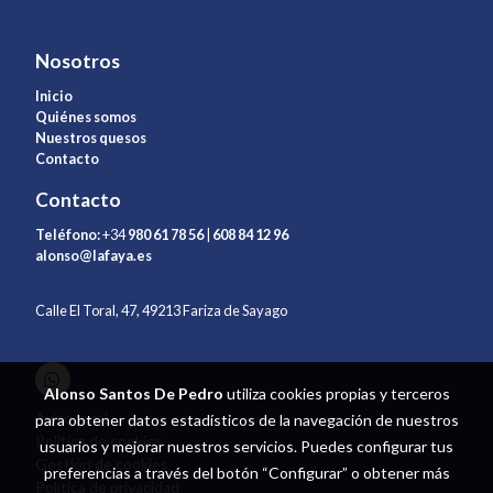
Nosotros
Inicio
Quiénes somos
Nuestros quesos
Contacto
Contacto
Teléfono:
+34
980 61 78 56
|
608 84 12 96
alonso@lafaya.es
Calle El Toral, 47, 49213 Fariza de Sayago
Alonso Santos De Pedro
utiliza cookies propias y terceros
Aviso legal
para obtener datos estadísticos de la navegación de nuestros
Política de cookies
usuarios y mejorar nuestros servicios. Puedes configurar tus
Gestión de cookies
preferencias a través del botón “Configurar” o obtener más
Política de privacidad